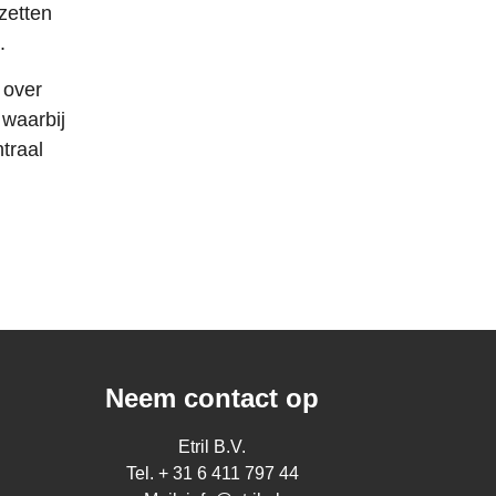
 zetten
.
 over
waarbij
traal
Neem contact op
Etril B.V.
Tel. + 31 6 411 797 44​