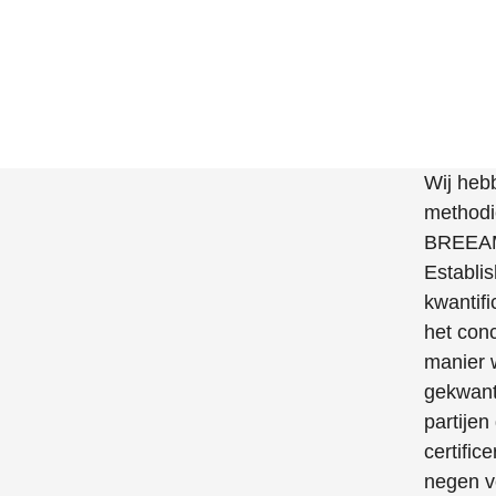
Wij heb
methodi
BREEAM 
Establi
kwantif
het con
manier 
gekwant
partije
certifi
negen ve