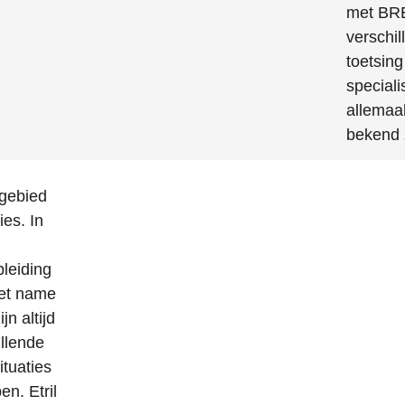
met BRE
verschil
toetsin
special
allemaal
bekend z
gebied
ies. In
pleiding
Met name
n altijd
illende
ituaties
n. Etril